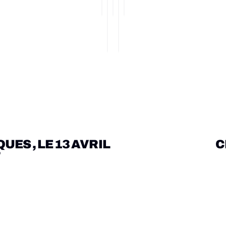
S , LE 13 AVRIL 
C
T