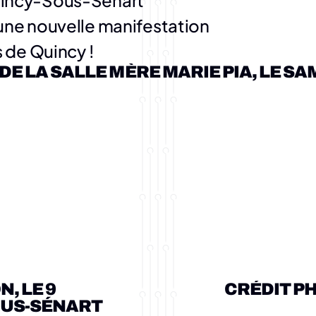
Quincy-Sous-Sénart 
ne nouvelle manifestation 
 de Quincy !
 LA SALLE MÈRE MARIE PIA, LE SAM
lturelle 2018/2019 et de l'inauguration de la tribune tél
 LE 9 
CRÉDIT PH
phie extraite de son précédent spectacle "Têtes de l'
OUS-SÉNART