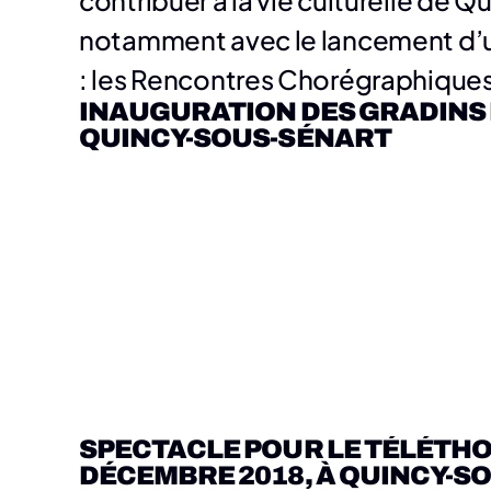
contribuer à la vie culturelle de 
notamment avec le lancement d’u
: les Rencontres Chorégraphiques
INAUGURATION DES GRADINS DE
QUINCY-SOUS-SÉNART
A l'occasion de la présentation de la Saison Cu
SPECTACLE POUR LE TÉLÉTHON,
Swing ! a présenté un French Cancan, chorégra
DÉCEMBRE 2018, À QUINCY-S