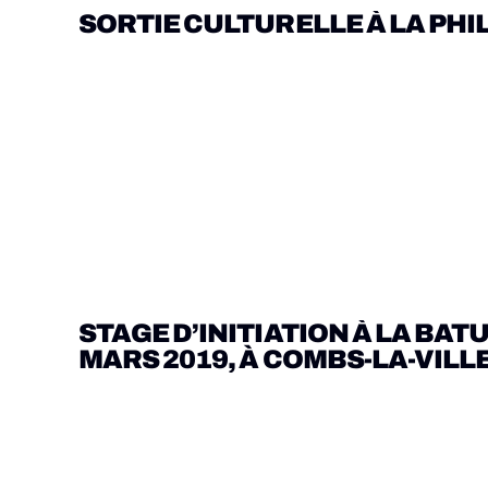
Pour la troisième fois, So Swing ! et la chor
SORTIE CULTURELLE À LA PHIL
les groupes de l'association sont montés sur s
Pour la première fois, So Swing ! a proposé une
STAGE D’INITIATION À LA BATU
musicales” combinée au ciné-concert de “Singi
MARS 2019, À COMBS-LA-VILL