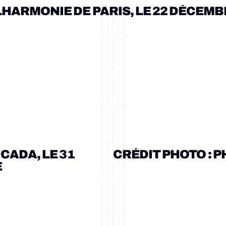
ale "Battement de choeur" ont réalisé ensemble le Spec
HARMONIE DE PARIS, LE 22 DÉCEMBR
cène afin de soutenir le Téléthon.
 sortie culturelle à ses adhérents à la Philharmonie de 
CADA, LE 31 
CRÉDIT PHOTO : P
n’ in the rain”.
E