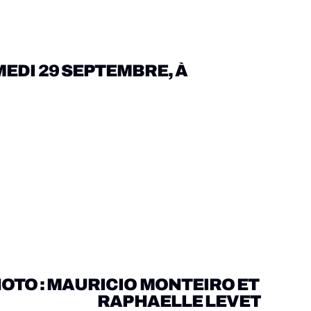
EDI 29 SEPTEMBRE, À 
éscopique de la salle Mère Marie Pia, So 
OTO : MAURICIO MONTEIRO ET 
Art".
RAPHAELLE LEVET