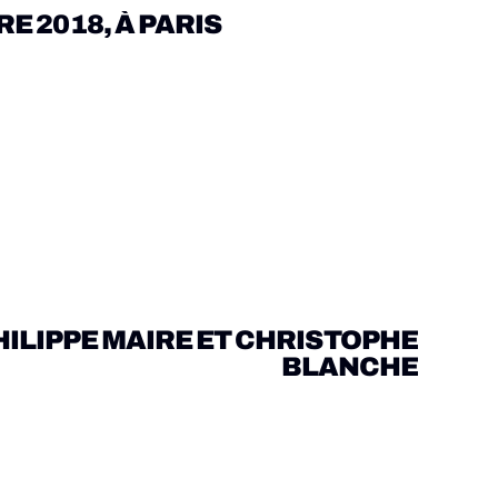
tacle du Téléthon de Quincy-sous-Sénart. Tous 
E 2018, À PARIS
Paris pour une viste de l’exposition “Comédies 
HILIPPE MAIRE ET CHRISTOPHE 
BLANCHE