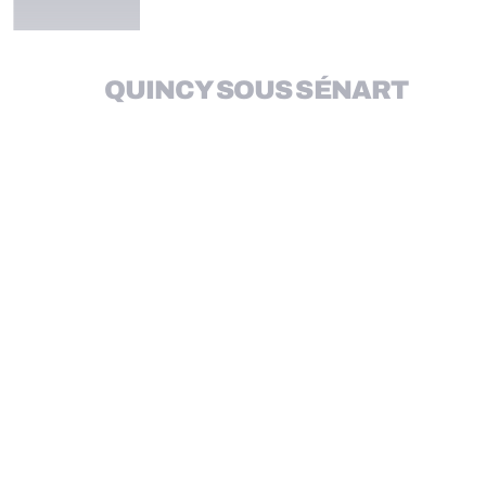
QUINCY SOUS SÉNART