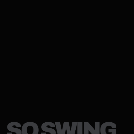
SO SWING
SOSWING91@GMAIL.COM